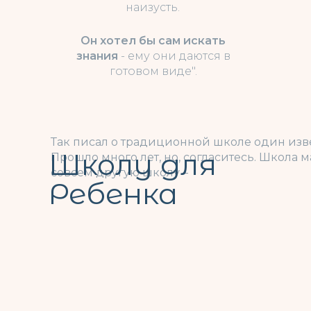
наизусть.
Он хотел бы сам искать
знания
- ему они даются в
готовом виде".
Так писал о традиционной школе один изве
Школу для
Прошло много лет, но, согласитесь. Школа 
совсем другую школу –
Ребенка