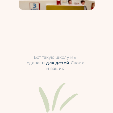
Хотите
учиться
в начальной
школе Ковчега?
Заполните форму или позвоните по
Вот такую школу мы
телефону +7 (495) 995–41–54
сделали
для детей
. Своих
и ваших.
Имя*
+7
Ваше сообщение